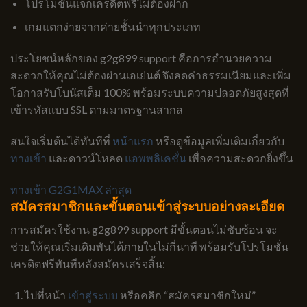
โปรโมชั่นแจกเครดิตฟรีไม่ต้องฝาก
เกมแตกง่ายจากค่ายชั้นนำทุกประเภท
ประโยชน์หลักของ
g2g899 support
คือการอำนวยความ
สะดวกให้คุณไม่ต้องผ่านเอเย่นต์ จึงลดค่าธรรมเนียมและเพิ่ม
โอกาสรับโบนัสเต็ม 100% พร้อมระบบความปลอดภัยสูงสุดที่
เข้ารหัสแบบ SSL ตามมาตรฐานสากล
สนใจเริ่มต้นได้ทันทีที่
หน้าแรก
หรือดูข้อมูลเพิ่มเติมเกี่ยวกับ
ทางเข้า
และดาวน์โหลด
แอพพลิเคชั่น
เพื่อความสะดวกยิ่งขึ้น
ทางเข้า G2G1MAX ล่าสุด
สมัครสมาชิกและขั้นตอนเข้าสู่ระบบอย่างละเอียด
การสมัครใช้งาน
g2g899 support
มีขั้นตอนไม่ซับซ้อน จะ
ช่วยให้คุณเริ่มเดิมพันได้ภายในไม่กี่นาที พร้อมรับโปรโมชั่น
เครดิตฟรีทันทีหลังสมัครเสร็จสิ้น:
ไปที่หน้า
เข้าสู่ระบบ
หรือคลิก “สมัครสมาชิกใหม่”