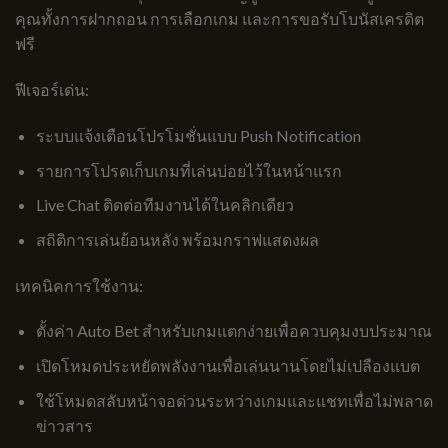
คุณทั้งการฝากถอน การเลือกเกม และการขอรับโบนัสเครดิต
ฟรี
ฟีเจอร์เด่น:
ระบบแจ้งเตือนโปรโมชั่นแบบ Push Notification
รายการโปรดเก็บเกมที่เล่นบ่อยไว้ในหน้าแรก
Live Chat ติดต่อทีมงานได้ในคลิกเดียว
สถิติการเล่นย้อนหลัง พร้อมกราฟแสดงผล
เทคนิคการใช้งาน:
ตั้งค่า Auto Bet สำหรับเกมแตกง่ายเพื่อควบคุมงบประมาณ
เปิดโหมดประหยัดพลังงานเพื่อเล่นนานโดยไม่เปลืองแบต
ใช้โหมดสลับหน้าจอด่วนระหว่างเกมและแชทเพื่อไม่พลาด
ข่าวสาร