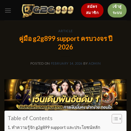
Skip
สมัคร
เข้าสู่
to
สมาชิก
ระบบ
content
ARTICLE
คู่มือ g2g899 support ครบวงจร ปี
2026
POSTED ON
FEBRUARY 14, 2026
BY
ADMIN
Table of Contents
ทำความรู้จัก g2g899 support และประโยชน์หลัก